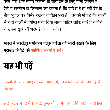
इंटिग्रेटेड पेस्ट मैनेजमेंट: कुछ की लागत बची, विस्तार का सवाल
अनुत्तरित
पर्यावरण से जुड़ी खबरों के लिए आप ग्राउंड रिपोर्ट
को
फेसबुक
,
ट्विटर
,
इंस्टाग्राम
,
यूट्यूब
और
वॉट्सएप
पर फॉलो
कर सकते हैं। अगर आप हमारा साप्ताहिक न्यूज़लेटर अपने ईमेल
पर पाना चाहते हैं तो
यहां क्लिक
करें।
Author
Amit Bhatore
A journalist with over 16 years of experience in the field. Has served as