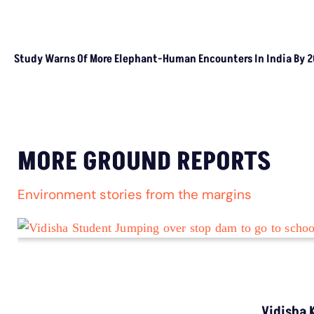
Daily Podcast
Free Climate Footage Library
Videos
KEY THEME AREAS
Environment
Madhya Pradesh
On Ground Stories
Investigative Reports
Climate Rural
Districts We Cover
DATA RESOURCES
& TOOLS
MP Forests Data
Data For India
AQI India