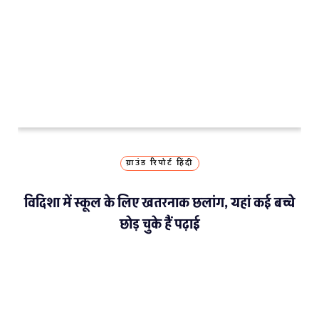
NGT Orders Bhopal Officials To Clear Encroachments From Wetl
Extreme Heat, Not Just Warming, Threatens India’s Rice Crop: 
Study Warns Of More Elephant-Human Encounters In India By 
MORE GROUND REPORTS