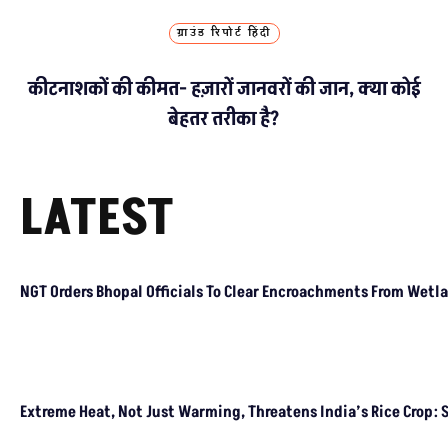
IMPORTANT LINKS
Guest Post And Backlinks
Advertise With Us
Privacy Policy
Diversity Policy
Terms and Conditions
SUPPORT
Subscription
Weekly Newsletter
Donate Us
Join Our Community
Pitching Guide
SERVICES
Live Blog
Climate Glossary