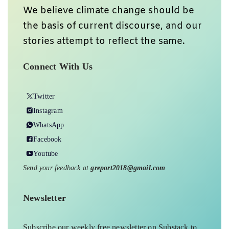
Subscribe our weekly free newsletter on Substack to
get tailored content directly to your inbox.
Subscribe Here
When you pay, you ensure that we are able to produce
on-ground underreported environmental stories and
keep them free-to-read for those who can’t pay. In
exchange, you get exclusive benefits.
Donate Us
Your support amplifies voices too often overlooked, thank
you for being part of the movement.