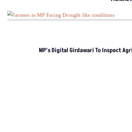
Active Fires
Climate Charts
Jal Jeevan Mission
Ground Water Monitoring
COPYRIGHTS RESERVED GROUND REPORT
DIGITAL LLP.