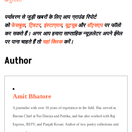
Bureau Chief at Nai Duniya and Patrika, and has also worked with Raj
Express, BSTV, and Punjab Kesari. Author of two poetry collections and
one travelogue.
View all posts
Support
Ground Report To Keep
Independent Environmental Journalism
Alive In India
We do deep on-ground reports on
environmental, and related issues from
the margins of India, with a particular
focus on Madhya Pradesh, to inspire