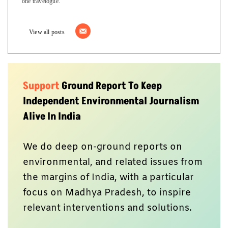
relevant interventions and solutions.
We believe climate change should be
the basis of current discourse, and our
stories attempt to reflect the same.
Connect With Us
Twitter
Instagram
WhatsApp
Facebook
Youtube
Send your feedback at
greport2018@gmail.com
Newsletter