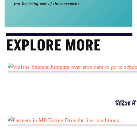
you for being part of the movement.
EXPLORE MORE
विदिशा में