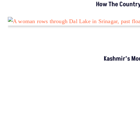
INVESTIGATION
MP’s Digital Girdawari To Inspect Agricultural
Land Records Miscounts Major Crops; The
Problem Runs At Every Stage