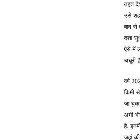
तहत देश
उसे शहर
बाद से 
दशा सुध
ऐसे मे
अधूरी है
वर्ष 2
किमी से
जा चुका
अभी भी 
है. इनम
जहां की