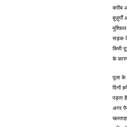
करीब 45
बुज़ुर्ग
मुश्किल
सड़क के
किमी दू
के कारण
पूजा के
दिनों 
पड़ता ह
अगर पै
खस्ताहा