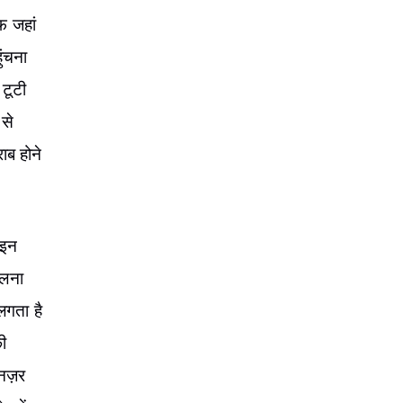
फ जहां
ुंचना
 टूटी
 से
ाब होने
 इन
चलना
लगता है
ी
ेनज़र