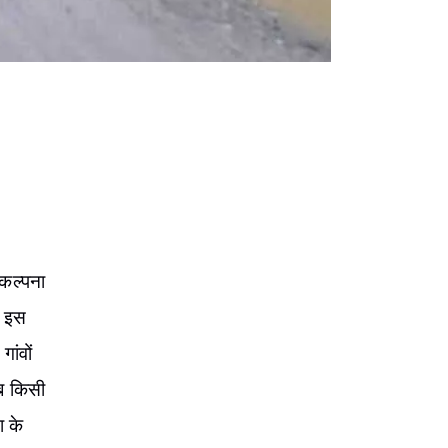
ंकल्पना
ं इस
ांवों
ब किसी
ा के