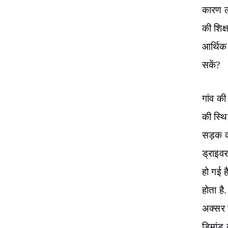
कारण लो
की शिक्
आर्थिक 
सकें?
गांव की
की स्थि
सड़क क
ड्राइवर
हो गई ह
होता है
अक्सर 
डिमांड 