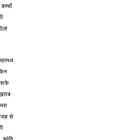
बच्चों
की
दिला
वास्थ्य
ेकिन
उसके
ख़राब
 भरा
 वजह से
की
. शांति