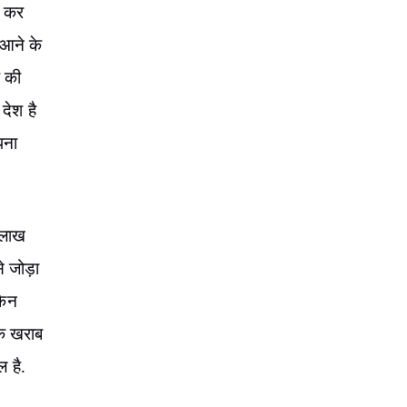
ी कर
 आने के
क की
देश है
पना
 लाख
े जोड़ा
किन
िक खराब
ल है.