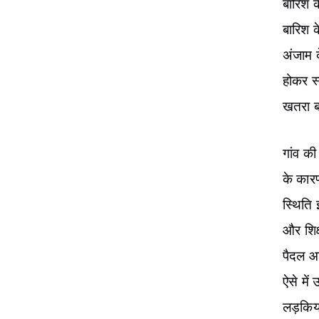
बारिश के
बारिश क
अंजाम द
होकर स्
खतरा ब
गांव क
के कारण
स्थिति 
और शिक्
पैदल आन
ऐसे में
लड़किया