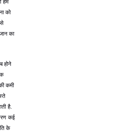
 हमें
टना को
से
े जान का
ब होने
िक
ं की कमी
्ते
ाती है.
 कारण कई
िति के