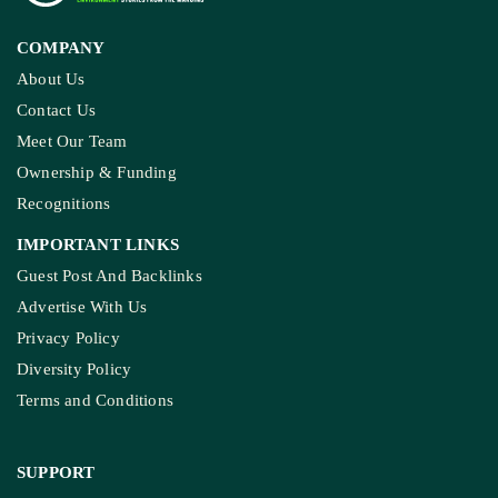
MADHYA PRADESH
How The Country’s First ‘Green PM Awas’ Was
Built, And Will Others Follow?
COMPANY
About Us
Contact Us
Meet Our Team
Ownership & Funding