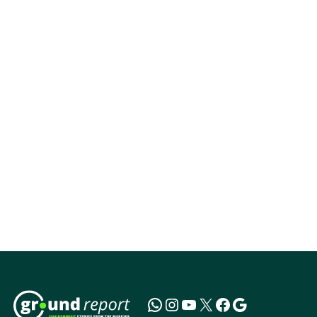
INVESTIGATION
MP’s Digital Girdawari To Inspect Agricultural
Land Records Miscounts Major Crops; The
Problem Runs At Every Stage