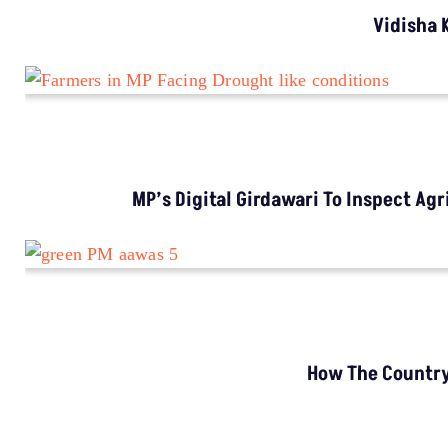
MADHYA PRADESH
Vidisha Kids Risk Dam Jump For School; Many
Drop Out After