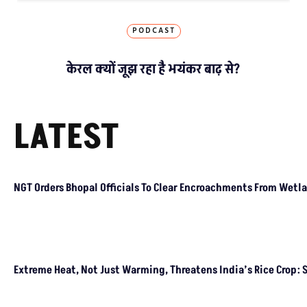
PODCAST
केरल क्यों जूझ रहा है भयंकर बाढ़ से?
LATEST
NGT Orders Bhopal Officials
To Clear Encroachments
From Wetland Buffer Zone
Extreme Heat, Not Just
Warming, Threatens India’s
Rice Crop: Study