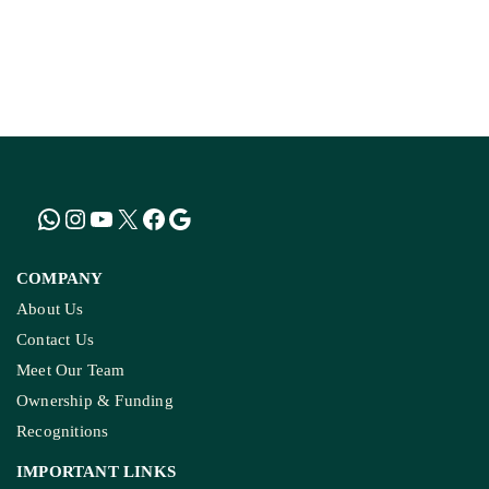
How The Country’s First ‘Green PM Awas’ Was
Built, And Will Others Follow?
COMPANY
About Us
Contact Us
Meet Our Team
Ownership & Funding
Recognitions
IMPORTANT LINKS