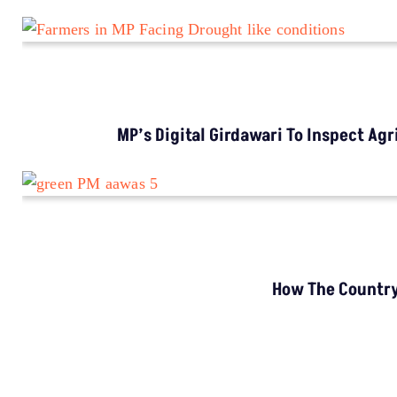
MADHYA PRADESH
Vidisha Kids Risk Dam Jump For School; Many
Drop Out After