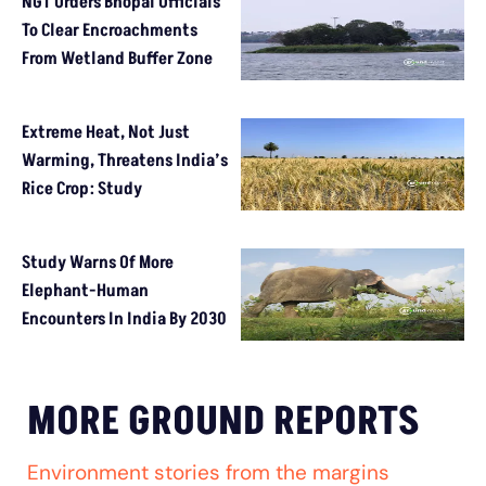
NGT Orders Bhopal Officials
To Clear Encroachments
From Wetland Buffer Zone
Extreme Heat, Not Just
Warming, Threatens India’s
Rice Crop: Study
Study Warns Of More
Elephant-Human
Encounters In India By 2030
MORE GROUND REPORTS
Environment stories from the margins