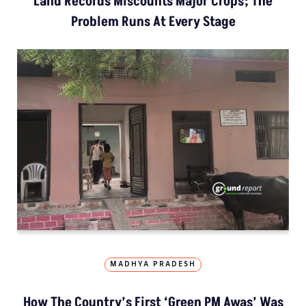
Land Records Miscounts Major Crops; The
Problem Runs At Every Stage
MADHYA PRADESH
How The Country’s First ‘Green PM Awas’ Was