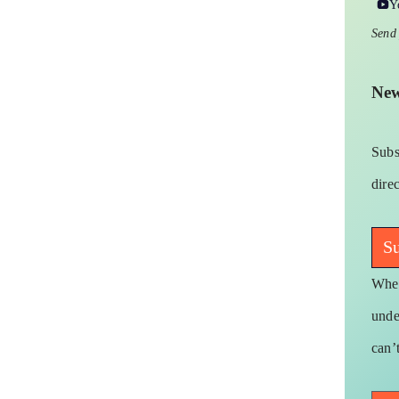
Y
Send
New
Subs
dire
Su
When
unde
can’