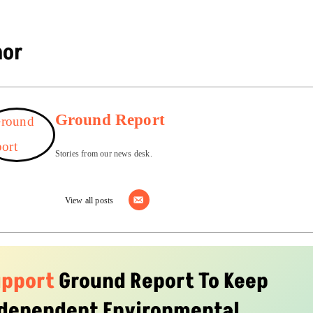
hor
Ground Report
Stories from our news desk.
View all posts
upport
Ground Report To Keep
dependent Environmental