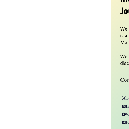
Jo
We 
issu
Mad
We 
disc
Con
T
I
W
F