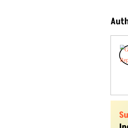
Aut
S
In