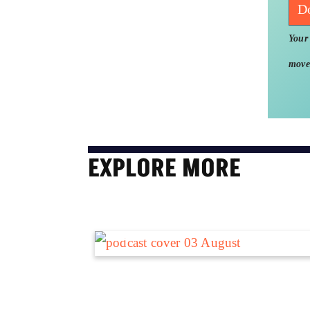
D
Your 
move
EXPLORE MORE