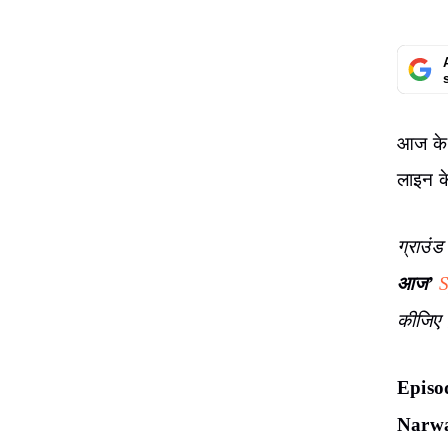
आज के प
लाइन क
ग्राउंड 
आज’
S
कीजिए
Episo
Narw