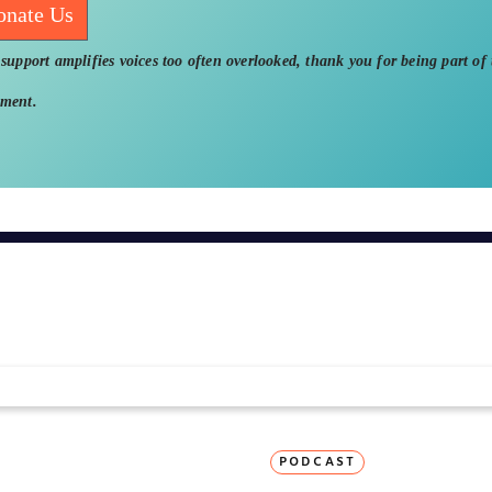
onate Us
support amplifies voices too often overlooked, thank you for being part of 
ment.
PODCAST