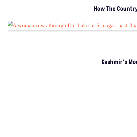
VIDEO REPORTS
देश का पहला ‘समृद्धि केंद्र’ अपने दावों पर कितना कायम?
LATEST
NGT Orders Bhopal Officials To Clear Encroachments From Wetl