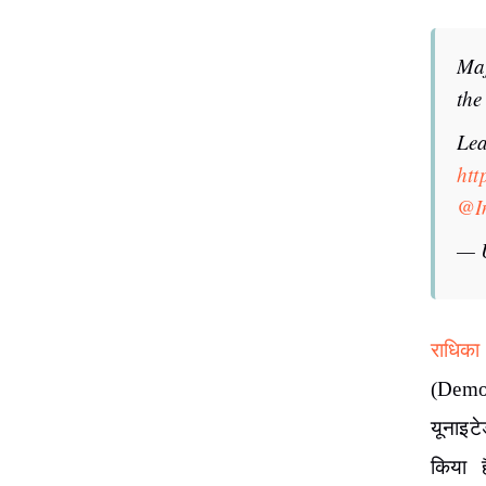
Maj
the
Lea
htt
@I
— 
राधिका
(Democ
यूनाइट
किया ह