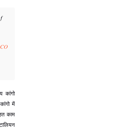
f
CO
य कांगो
ंगो में
तहत काम
बटालियन