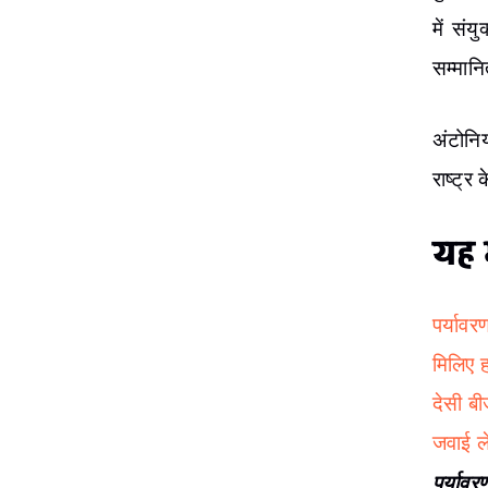
में संय
सम्मान
अंटोनि
राष्ट्र
यह भ
पर्यावर
मिलिए ह
देसी बी
जवाई ले
पर्य