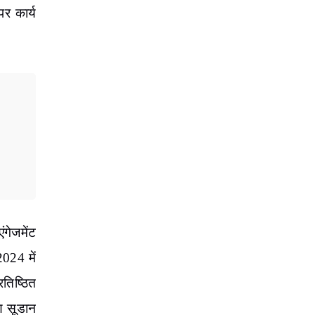
र कार्य
ंगेजमेंट
2024 में
तिष्ठित
िण सूडान