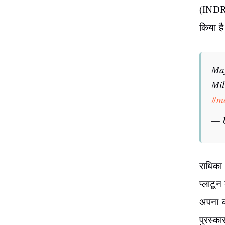
(INDRD
किया ह
Maj
Mil
#m
— 
राधिका 
प्लाटून
अपना क
पुरस्का