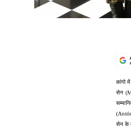
कांगो म
सेन (M
सम्मान
(
Antón
सेन के 