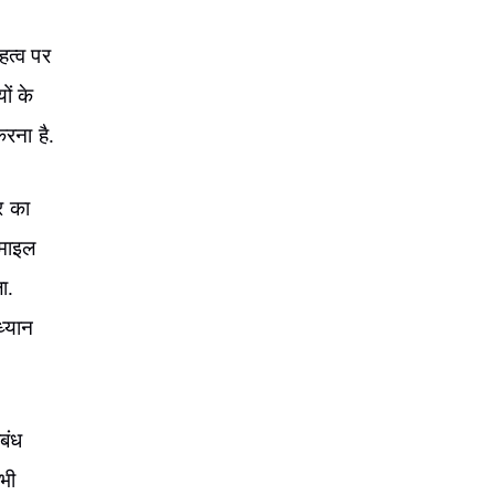
हत्व पर
ों के
रना है.
र का
 माइल
ा.
ध्यान
बंध
भी