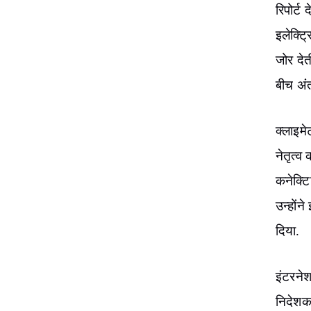
रिपोर्ट
इलेक्ट
जोर देत
बीच अं
क्लाइम
नेतृत्व
कनेक्टि
उन्होंन
दिया.
इंटरने
निदेशक 