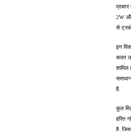
प्रकार 
2W और 3
से ट्रक
इन विका
कदम उठा
शामिल ह
समाधान
है.
कुल मिल
हरित ग
है, जिस