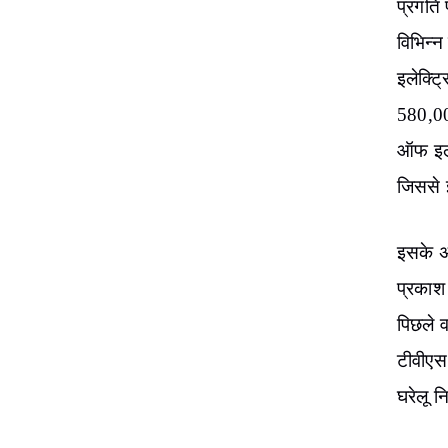
प्रगति
विभिन्न
इलेक्ट्
580,000
ऑफ इले
जिससे 
इसके अल
प्रकाश 
पिछले व
टीवीएस
घरेलू नि