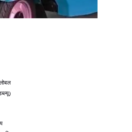
ग्लोबल
्ल्यू)
ीय