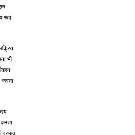
रिक
ेष रूप
 सक्रिय
पना भी
रिवहन
त करना
 उदय
त करता
ण प्रभाव