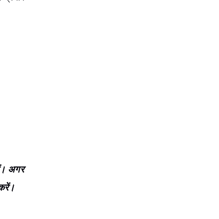
ं। अगर
रें।