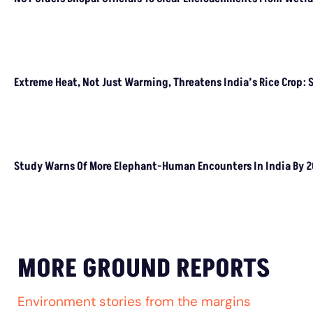
कमजोर मानसू
LATEST
NGT Orders Bhopal Officials To Clear Encroachments From Wetl
Extreme Heat, Not Just Warming, Threatens India’s Rice Crop: 