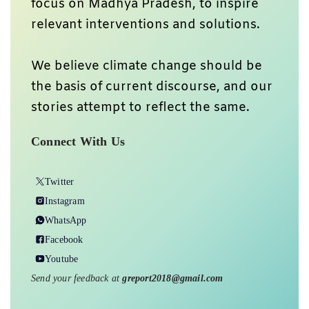
View all posts
Support
Ground Report To Keep
Independent Environmental Journalism
Alive In India
We do deep on-ground reports on
environmental, and related issues from
the margins of India, with a particular
focus on Madhya Pradesh, to inspire
relevant interventions and solutions.
We believe climate change should be
the basis of current discourse, and our