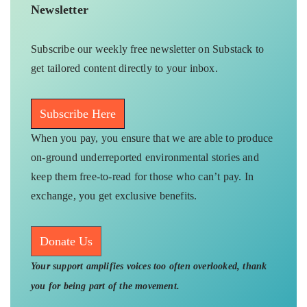
stories attempt to reflect the same.
Connect With Us
Twitter
Instagram
WhatsApp
Facebook
Youtube
Send your feedback at
greport2018@gmail.com
Newsletter
Subscribe our weekly free newsletter on Substack to
get tailored content directly to your inbox.