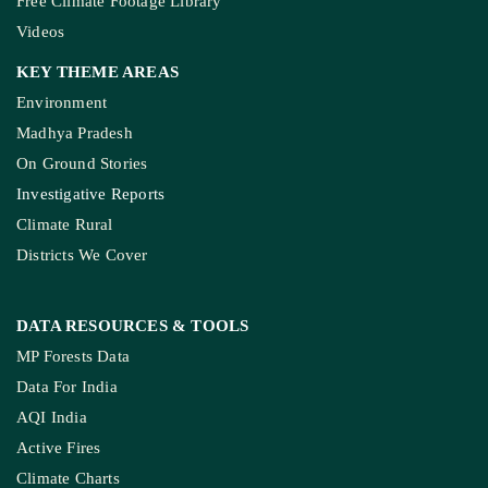
SUPPORT
Subscription
Weekly Newsletter
Donate Us
Join Our Community
Pitching Guide
SERVICES
Live Blog
Climate Glossary
Daily Podcast
Free Climate Footage Library
Videos
KEY THEME AREAS
Environment
Madhya Pradesh