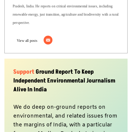
with us on
Facebook
,
Twitter
,
Koo
App
,
Instagram
,
Whatsapp
and
YouTube
. Write us
at
GReport2018@gmail.com
.
Author
Pallav Jain
Climate journalist and visual storyteller based in Sehore, Madhya
Pradesh, India. He reports on critical environmental issues, including
renewable energy, just transition, agriculture and biodiversity with a rural
perspective.