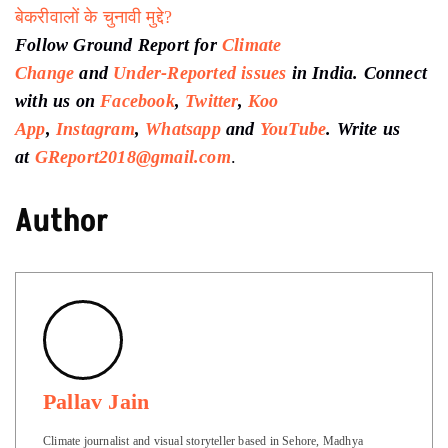
Keep Reading
महँगे ज़री लहँगों के पीछे के कारीगरों के हाथ ख़ाली हैं
एक तरफ हिन्दू कार्ड दूसरी ओर बेरोज़गारी की समस्या किसके नाम
होगी हुज़ूर विधानसभा
मध्यप्रदेश चुनाव में गौशाला बनाने के वादे और ज़मीनी हकीकत
सीहोर की बदहाल अनाज मंडी, किसानों को न उचित दाम मिला न
बैठने को छांव
सीहोर में बनेगी नई सब्ज़ी मंडी, मौजूदा मंडी में “पिछले 15 दिन से
नहीं लगी झाड़ू”
Sehore Siwan River: हर दिन नेता इस नदी को मरता हुआ देख
रहे हैं… बस देख रहे हैं…
“यहाँ 40 परसेंट बेकरी बंद हो चुकी हैं”, क्या हैं भोपाल के
बेकरीवालों के चुनावी मुद्दे?
Follow Ground Report for
Climate
Change
and
Under-Reported issues
in India. Connect