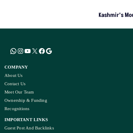
MP’s Digital Girdawari To Inspect Ag
How The Country’
Kashmir’s Mou