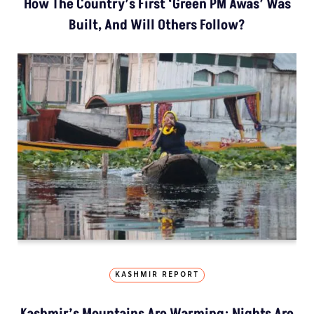
How The Country’s First ‘Green PM Awas’ Was
Built, And Will Others Follow?
KASHMIR REPORT
Kashmir’s Mountains Are Warming; Nights Are