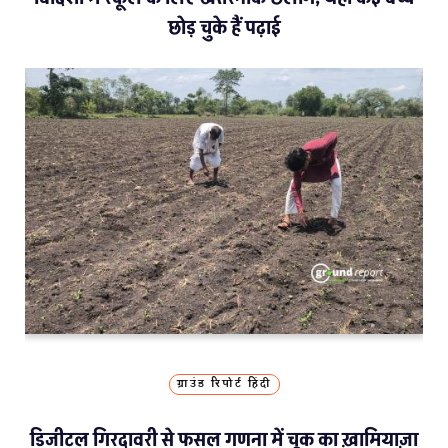
छोड़ चुके हैं पढ़ाई
ग्राउंड रिपोर्ट हिंदी
डिजीटल गिरदावरी से फसल गणना में चूक का ख़ामियाज़ा