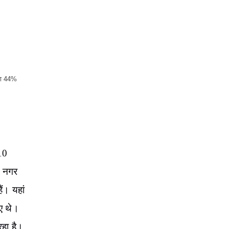
ां की
 10
ं। इस
्य
र था।
 के
एं मध्य
वाला