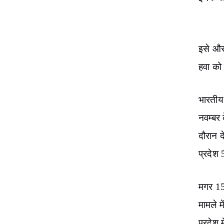
प्रदूषण
जहां य