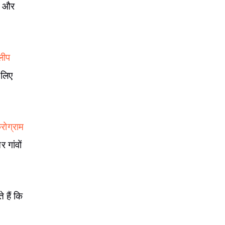
ी और
लीप
 लिए
रोग्राम
 गांवों
 हैं कि