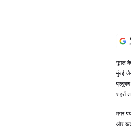
गूगल के
मुंबई ज
प्रदूष
शहरों त
मगर पर्
और ख