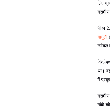
लिए ग्
ग्रामीण
पीएम 2
गांगुली
द
ग्लोबल
विश्ले
था। वही
में प्र
ग्रामी
गांवों 