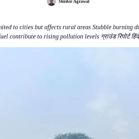
Shishir Agrawal
imited to cities but affects rural areas Stubble burning d
fuel contribute to rising pollution levels ग्राउंड रिपोर्ट हिंद