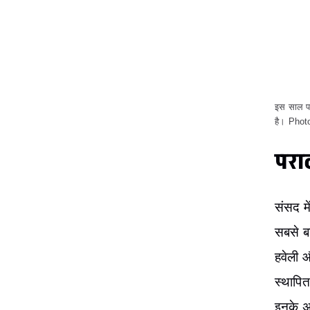
इसे और 
हवा को 
भारतीय
नवम्बर 
दौरान द
प्रदे
मगर 15
मामले 
प्रदेश
यहां यह