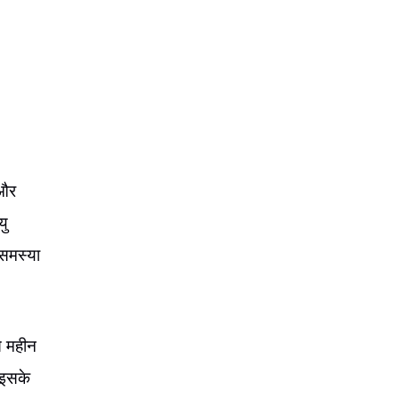
 और
यु
 समस्या
े महीन
 इसके